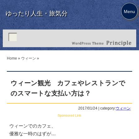
Menu
ゆったり人生・旅気分
Home
»
ウィーン
»
ウィーン観光 カフェやレストランで
のスマートな支払い方は？
2017/01/24 | category:
ウィーン
Sponsored Link
ウィーンでのカフェ、
優雅な一時のはずが…