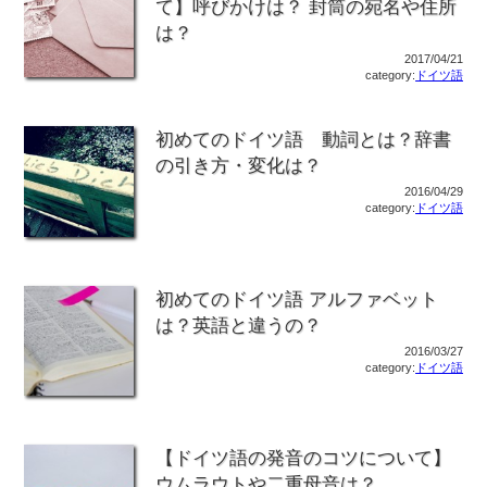
て】呼びかけは？ 封筒の宛名や住所
は？
2017/04/21
category:
ドイツ語
初めてのドイツ語 動詞とは？辞書
の引き方・変化は？
2016/04/29
category:
ドイツ語
初めてのドイツ語 アルファベット
は？英語と違うの？
2016/03/27
category:
ドイツ語
【ドイツ語の発音のコツについて】
ウムラウトや二重母音は？