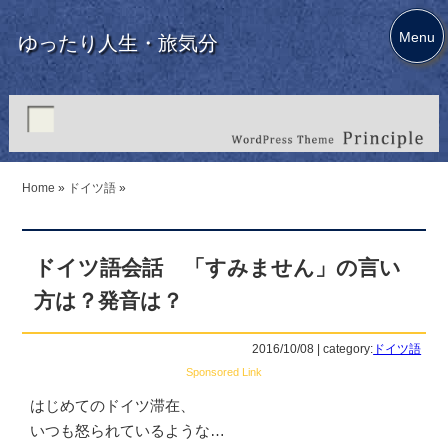
Menu
ゆったり人生・旅気分
Home
»
ドイツ語
»
ドイツ語会話 「すみません」の言い
方は？発音は？
2016/10/08 | category:
ドイツ語
Sponsored Link
はじめてのドイツ滞在、
いつも怒られているような…