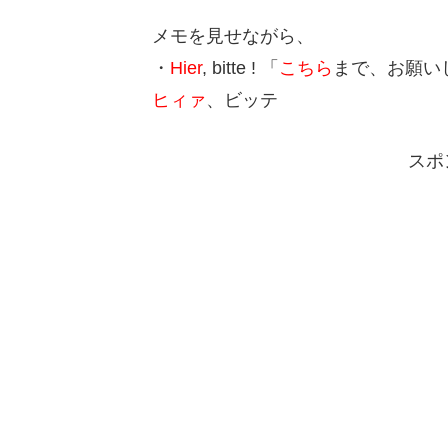
メモを見せながら、
・
Hier
, bitte ! 「
こちら
まで、お願い
ヒィァ
、ビッテ
スポ