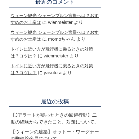
最近のコメント
ウィーン観光 シェーンブルン宮殿へは？おす
に
wienmeister
より
すめのお土産は
ウィーン観光 シェーンブルン宮殿へは？おす
に
momoちゃん
より
すめのお土産は
トイレに近い方が飛行機に乗るときの対策
に
wienmeister
より
は？コツは？
トイレに近い方が飛行機に乗るときの対策
に
yasutora
より
は？コツは？
最近の投稿
【Jアラートが鳴ったときの回避行動】二
度の経験からできたこと、対策について。
【ウィーンの建築】オットー・ワーグナー
の郵便貯金局について