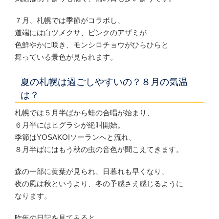
７月、札幌では季節がコラボし、
道端には白ツメクサ、ピンクのアザミが
色鮮やかに咲き、モンシロチョウがひらひらと
舞っている景色が見られます。
夏の札幌は過ごしやすいの？８月の気温
は？
札幌では５月半ばから蛙の合唱が始まり、
６月半にはヒグラシが絶叫開始。
季節はYOSAKOIソーランへと流れ、
８月半ばにはもう秋の虫の音色が聞こえてきます。
森の一部に黄葉が見られ、日暮れも早くなり、
夜の風は秋というより、冬の予感さえ感じるように
なります。
昨年の日記を見てみると、