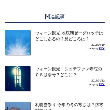
関連記事
ウィーン観光 地底湖ゼーグロッテは
どこにあるの？見どころは？
2016/09/19
category:
観光
ウィーン観光 シュテファン寺院の
０５は暗号？どこに？
2017/01/12
category:
観光
札幌雪祭り 今年の冬の寒さは？防寒