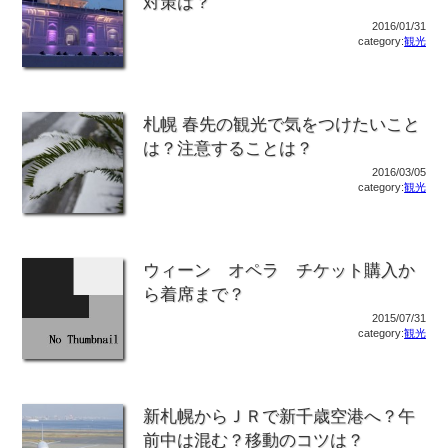
対策は？
2016/01/31
category:
観光
札幌 春先の観光で気をつけたいこと
は？注意することは？
2016/03/05
category:
観光
ウィーン オペラ チケット購入か
ら着席まで？
2015/07/31
category:
観光
新札幌からＪＲで新千歳空港へ？午
前中は混む？移動のコツは？