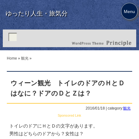
Menu
ゆったり人生・旅気分
Home
»
観光
»
ウィーン観光 トイレのドアのＨとＤ
はなに？ドアのＤとＺは？
2016/01/18 | category:
観光
Sponsored Link
トイレのドアにＨとＤの文字があります。
男性はどちらのドアから？女性は？