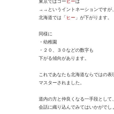
東京ではコー
ヒー
は
→→というイントネーションですが
北海道では「
ヒー
」が下がります。
同様に
・幼稚園
・２０、３０などの数字も
下がる傾向があります。
これであなたも北海道ならではの表
マスターされました。
道内の方と仲良くなる一手段として
会話に織り込んでみてはいかがでし