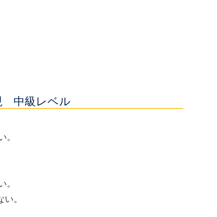
現 中級レベル
い。
い。
ない。