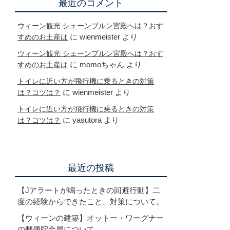
最近のコメント
ウィーン観光 シェーンブルン宮殿へは？おす
に
wienmeister
より
すめのお土産は
ウィーン観光 シェーンブルン宮殿へは？おす
に
momoちゃん
より
すめのお土産は
トイレに近い方が飛行機に乗るときの対策
に
wienmeister
より
は？コツは？
トイレに近い方が飛行機に乗るときの対策
に
yasutora
より
は？コツは？
最近の投稿
【Jアラートが鳴ったときの回避行動】二
度の経験からできたこと、対策について。
【ウィーンの建築】オットー・ワーグナー
の郵便貯金局について