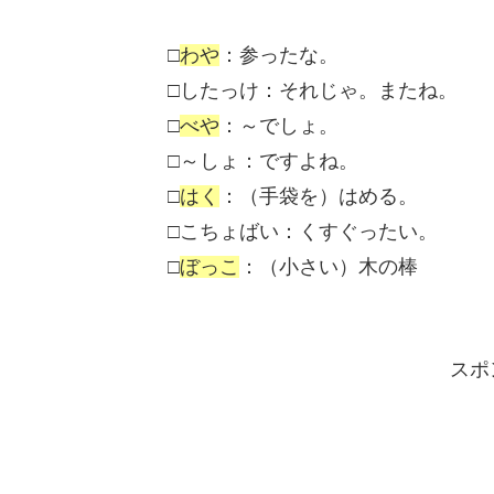
□
わや
：参ったな。
□したっけ：それじゃ。またね。
□
べや
：～でしょ。
□～しょ：ですよね。
□
はく
：（手袋を）はめる。
□こちょばい：くすぐったい。
□
ぼっこ
：（小さい）木の棒
スポ