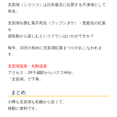
支笏湖（シコツコ）は日本最北に位置する不凍湖として
有名。
支笏湖を囲む風不死岳（フップシダケ）・恵庭岳の紅葉
を
遊覧船から楽しむというプランはいかがですか？
毎年、10月の初めに支笏湖紅葉まつりがおこなわれま
す。
支笏湖温泉・丸駒温泉
アクセス：JR千歳駅からバスで44分。
「支笏湖」で下車。
まとめ
小樽も支笏湖も札幌から近くて、
移動に便利です。